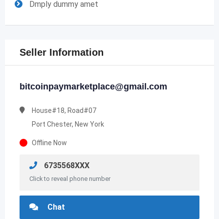
Dmply dummy amet
Seller Information
bitcoinpaymarketplace@gmail.com
House#18, Road#07
Port Chester, New York
Offline Now
6735568XXX
Click to reveal phone number
Chat